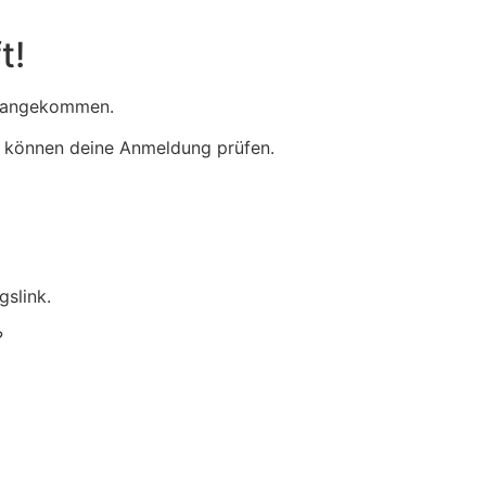
t!
ns angekommen.
ir können deine Anmeldung prüfen.
gslink.
?