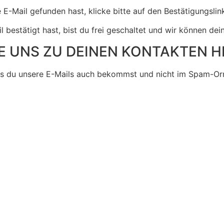
E-Mail gefunden hast, klicke bitte auf den Bestätigungslink
 bestätigt hast, bist du frei geschaltet und wir können de
E UNS ZU DEINEN KONTAKTEN H
ss du unsere E-Mails auch bekommst und nicht im Spam-Orn
Informationen dienen der allgemeinen Weiterbildung und ers
ntwortlich für seine Gesundheit und sollte im Zweifelsfall 