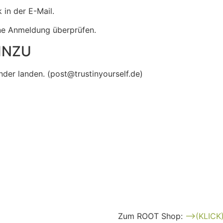
 in der E-Mail.
ine Anmeldung überprüfen.
INZU
der landen. (post@trustinyourself.de)
etzen nicht den Besuch eines Arztes. Wir geben keine
immer medizinische Fachkräfte konsultieren.
Zum ROOT Shop:
–>(KLICK)